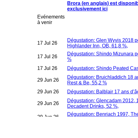
Brora (en anglais) est disponi
exclusivement ici
Evénements
à venir
Dégustation: Glen Wyvis 2018 p
17 Jul 26
Highlander Inn, OB, 61,8 %,
Dégustation: Shindo Mizunara p
17 Jul 26
%
17 Jul 26
Dégustation: Shindo Peated Ca
Dégustation: Bruichladdich 18 a
29 Jun 26
Rest & Be, 55,2 %
29 Jun 26
Dégustation: Balblair 17 ans d’â
Dégustation: Glencadam 2012, 1
29 Jun 26
Decadent Drinks, 52 %,
Dégustation: Benriach 1997, Th
29 Jun 26
50,7 %
Dégustation: Filey Bay Yorkshir
24 Jun 26
55,0 %,